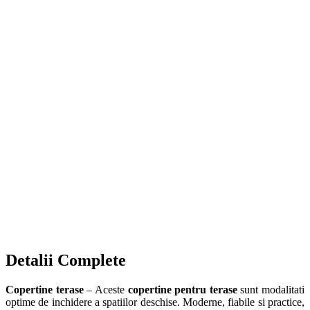
Consultanță 100%
Te asistăm la fiecare pas, de la releveu la mentenanță post-asistență.
Marchiza
Vezi detalii
Copertine retractabile
Vezi detalii
Copertine balcon
Vezi detalii
Detalii Complete
Copertine terase
– Aceste
copertine pentru terase
sunt modalitati
optime de inchidere a spatiilor deschise. Moderne, fiabile si practice,