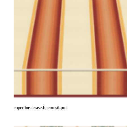
copertine-terase-bucuresti-pret