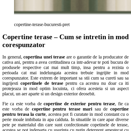
copertine-terase-bucuresti-pret
Copertine terase – Cum se intretin in mod
corespunzator
In general,
copertina unei terase
are o garantie de la producator de
cativa ani, pentru a avea certitudinea ca intr-adevar te poti bucura de
produsele respective cat mai mult timp, insa pentru a rezista o
perioada cat mai indelungata acestea trebuie ingrijite in mod
corespunzator. Este extrem de important sa stii cum sa cureti sau sa
ingrijesti
copertinele de terase
pentru ca acestea nu doar ca iti
protejeaza in mod optim locuinta, ci ofera acesteia si un aspect
placut, un aer aparte si un design exterior deosebit.
Fie ca este vorba de
copertine de exterior pentru terase
, fie ca
este vorba de
copertine pentru terase mari
sau de
copertine
pentru terasa la curte
, acestea pot fi curatate in mod constant cu o
perie moale imbibata in apa calduta. In situatiile in care apar diverse
pete pe materialul din care sunt confectionate copetinele de terase,
acestea se pot indeparta cu usurinta cu putin detergent amestecat cu