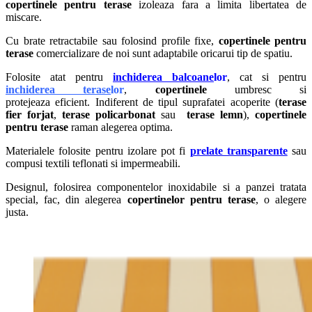
copertinele pentru terase
izoleaza fara a limita libertatea de
miscare.
Cu brate retractabile sau folosind profile fixe,
copertinele
pentru
terase
comercializare de noi sunt adaptabile oricarui tip de spatiu.
Folosite atat pentru
inchiderea balcoane
lor
, cat si pentru
inchiderea terase
lor
,
copertinele
umbresc si
protejeaza eficient. Indiferent de tipul suprafatei acoperite (
terase
fier forjat
,
terase policarbonat
sau
terase lemn
),
copertinele
pentru terase
raman alegerea optima.
Materialele folosite pentru izolare pot fi
prelate transparente
sau
compusi textili teflonati si impermeabili.
Designul, folosirea componentelor inoxidabile si a panzei tratata
special, fac, din alegerea
copertinelor pentru terase
, o alegere
justa.