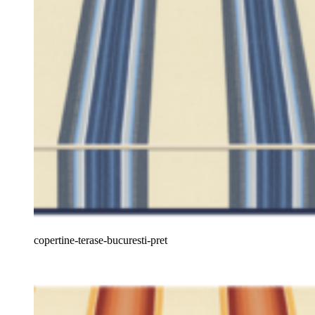
copertine-terase-bucuresti-pret