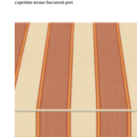
copertine-terase-bucuresti-pret