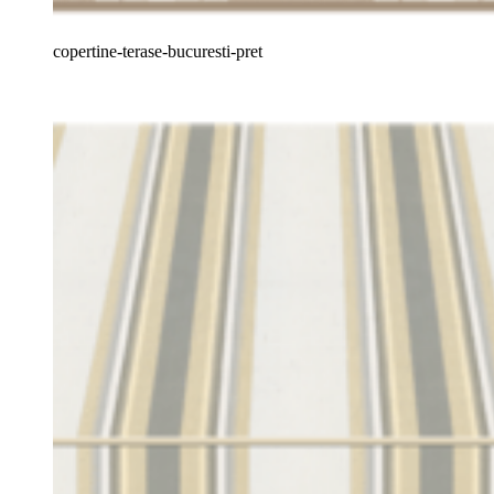
copertine-terase-bucuresti-pret