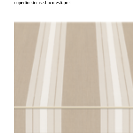
copertine-terase-bucuresti-pret