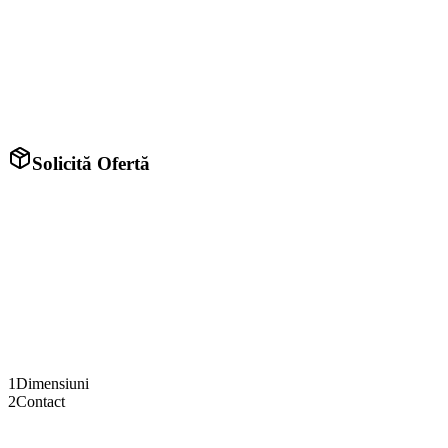
Solicită Ofertă
Adaugă fiecare segment (latură) al terasei. Completează lungimea și
înălțimea fiecărui segment.
Lungime Seg.
1
(m)
Înălțime (m)
Adaugă segment nou
1
Dimensiuni
2
Contact