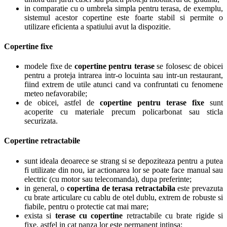
in comparatie cu o umbrela simpla pentru terasa, de exemplu,
sistemul acestor copertine este foarte stabil si permite o
utilizare eficienta a spatiului avut la dispozitie.
Copertine fixe
modele fixe de
copertine pentru terase
se folosesc de obicei
pentru a proteja intrarea intr-o locuinta sau intr-un restaurant,
fiind extrem de utile atunci cand va confruntati cu fenomene
meteo nefavorabile;
de obicei, astfel de
copertine pentru terase fixe
sunt
acoperite cu materiale precum policarbonat sau sticla
securizata.
Copertine retractabile
sunt ideala deoarece se strang si se depoziteaza pentru a putea
fi utilizate din nou, iar actionarea lor se poate face manual sau
electric (cu motor sau telecomanda), dupa preferinte;
in general, o
copertina de terasa retractabila
este prevazuta
cu brate articulare cu cablu de otel dublu, extrem de robuste si
fiabile, pentru o protectie cat mai mare;
exista si
terase cu copertine
retractabile cu brate rigide si
fixe, astfel in cat panza lor este permanent intinsa;