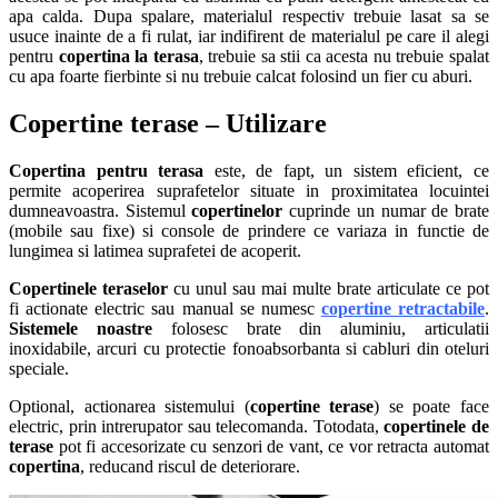
apa calda. Dupa spalare, materialul respectiv trebuie lasat sa se
usuce inainte de a fi rulat, iar indifirent de materialul pe care il alegi
pentru
copertina la terasa
, trebuie sa stii ca acesta nu trebuie spalat
cu apa foarte fierbinte si nu trebuie calcat folosind un fier cu aburi.
Copertine terase – Utilizare
Copertina pentru terasa
este, de fapt, un sistem eficient, ce
permite acoperirea suprafetelor situate in proximitatea locuintei
dumneavoastra. Sistemul
copertinelor
cuprinde un numar de brate
(mobile sau fixe) si console de prindere ce variaza in functie de
lungimea si latimea suprafetei de acoperit.
Copertinele teraselor
cu unul sau mai multe brate articulate ce pot
fi actionate electric sau manual se numesc
copertine retractabile
.
Sistemele noastre
folosesc brate din aluminiu, articulatii
inoxidabile, arcuri cu protectie fonoabsorbanta si cabluri din oteluri
speciale.
Optional, actionarea sistemului (
copertine terase
) se poate face
electric, prin intrerupator sau telecomanda. Totodata,
copertinele de
terase
pot fi accesorizate cu senzori de vant, ce vor retracta automat
copertina
, reducand riscul de deteriorare.