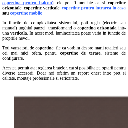
copertina pentru balcon
)
, ele pot fi montate ca si
copertine
orizontale,
copertine verticale,
copertine pentru intrarea in casa
sau
copertine mobile
In functie de complexitatea sistemului, poti regla (electric sau
manual) unghiul panzei, transformand o
copertina orizontala
intr-
una
verticala
. In acest mod, luminozitatea poate varia in functie de
propriile nevoi.
Toti vanzatorii de
copertine,
fie ca vorbim despre marii retaileri sau
cei mai mici ofera, pentru
copertine de terase
, sisteme de
configurare.
Acestea permit atat reglarea bratelor, cat si posibilitatea optarii pentru
diverse accesorii. Doar noi oferim un raport onest intre pret si
calitate, montaje profesionale si seriozitate.