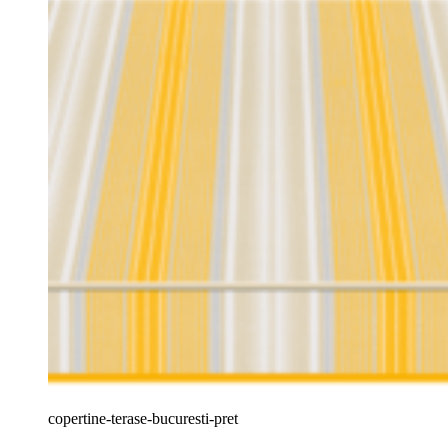
copertine-terase-bucuresti-pret