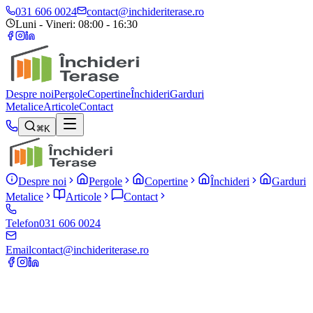
031 606 0024
contact@inchideriterase.ro
Luni - Vineri: 08:00 - 16:30
Despre noi
Pergole
Copertine
Închideri
Garduri
Metalice
Articole
Contact
K
Despre noi
Pergole
Copertine
Închideri
Garduri
Metalice
Articole
Contact
Telefon
031 606 0024
Email
contact@inchideriterase.ro